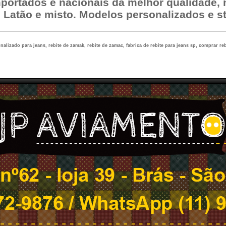
mportados e nacionais da melhor qualidade,
, Latão e misto. Modelos personalizados e s
nalizado para jeans, rebite de zamak, rebite de zamac, fabrica de rebite para jeans sp, comprar reb