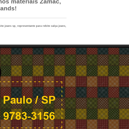
 nos materiais Zamac,
tands!
ite jeans sp, representante para rebite calça jeans,