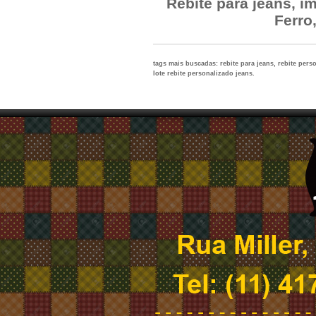
Rebite para jeans, i
Ferro
tags mais buscadas: rebite para jeans, rebite perso
lote rebite personalizado jeans.