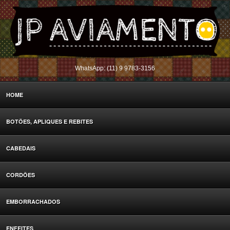
WhatsApp: (11) 9 9783-3156
HOME
BOTÕES, APLIQUES E REBITES
CABEDAIS
CORDÕES
EMBORRACHADOS
ENFEITES